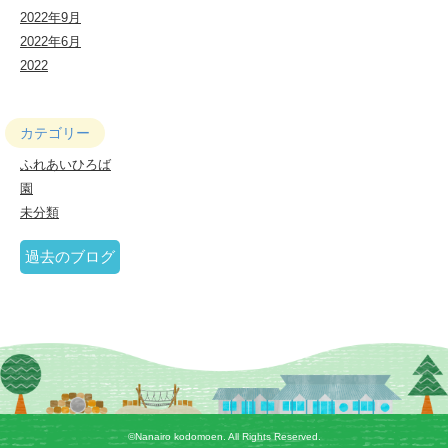
み
2022年9月
2022年6月
2022
な
な
カテゴリー
い
ふれあいひろば
ろ
園
こ
未分類
ど
過去のブログ
も
園
©Nanairo kodomoen. All Rights Reserved.