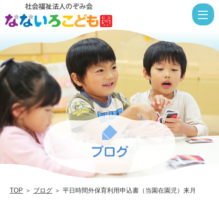
平
日
時
間
外
保
育
利
用
申
込
書
TOP
＞
ブログ
＞ 平日時間外保育利用申込書（当園在園児）来月
（
園