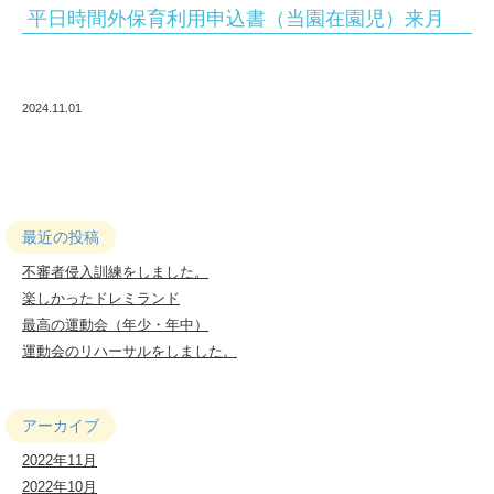
在
平日時間外保育利用申込書（当園在園児）来月
園
児
2024.11.01
来
月
|
社
最近の投稿
会
不審者侵入訓練をしました。
福
楽しかったドレミランド
最高の運動会（年少・年中）
祉
運動会のリハーサルをしました。
法
人
アーカイブ
の
2022年11月
ぞ
2022年10月